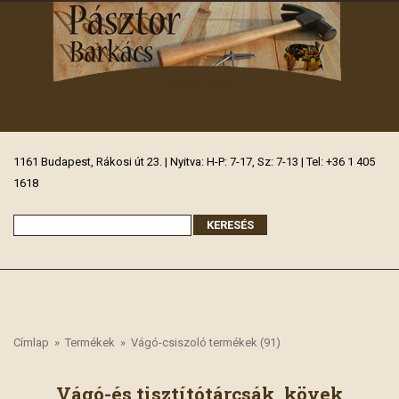
Barkácsbolt
1161 Budapest, Rákosi út 23. | Nyitva: H-P: 7-17, Sz: 7-13 | Tel: +36 1 405
1618
Címlap
»
Termékek
»
Vágó-csiszoló termékek (91)
Vágó-és tisztítótárcsák, kövek