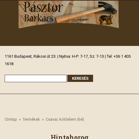
Barkácsbolt
1161 Budapest, Rákosi út 23. | Nyitva: H-P: 7-17, Sz: 7-13 | Tel: +36 1 405
1618
Címlap
»
Termékek
»
Csavar, kötőelem (64)
Hintahorog