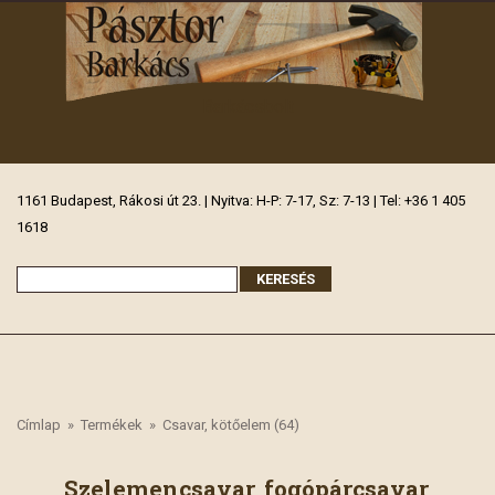
Barkácsbolt
1161 Budapest, Rákosi út 23. | Nyitva: H-P: 7-17, Sz: 7-13 | Tel: +36 1 405
1618
Címlap
»
Termékek
»
Csavar, kötőelem (64)
Szelemencsavar, fogópárcsavar,