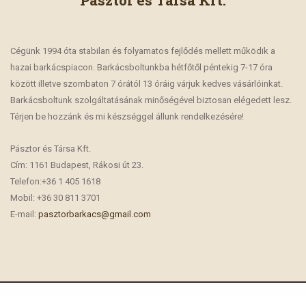
Pásztor és Társa Kft.
Cégünk 1994 óta stabilan és folyamatos fejlődés mellett működik a
hazai barkácspiacon. Barkácsboltunkba hétfőtől péntekig 7-17 óra
között illetve szombaton 7 órától 13 óráig várjuk kedves vásárlóinkat.
Barkácsboltunk szolgáltatásának minőségével biztosan elégedett lesz.
Térjen be hozzánk és mi készséggel állunk rendelkezésére!
Pásztor és Társa Kft.
Cím: 1161 Budapest, Rákosi út 23.
Telefon:+36 1 405 1618
Mobil: +36 30 811 3701
E-mail:
pasztorbarkacs@gmail.com