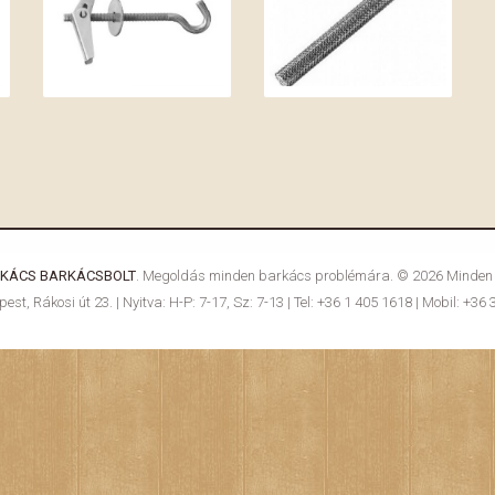
RKÁCS BARKÁCSBOLT
. Megoldás minden barkács problémára. © 2026 Minden j
st, Rákosi út 23. | Nyitva: H-P: 7-17, Sz: 7-13 | Tel: +36 1 405 1618 | Mobil: +36