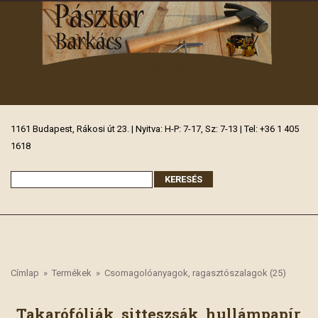
Barkácsbolt
1161 Budapest, Rákosi út 23. | Nyitva: H-P: 7-17, Sz: 7-13 | Tel: +36 1 405
1618
Címlap
»
Termékek
»
Csomagolóanyagok, ragasztószalagok (25)
Takarófóliák, sitteszsák, hullámpapír,