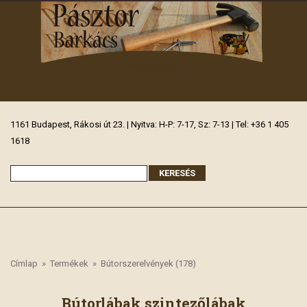
Barkácsbolt
1161 Budapest, Rákosi út 23. | Nyitva: H-P: 7-17, Sz: 7-13 | Tel: +36 1 405
1618
Címlap
»
Termékek
»
Bútorszerelvények (178)
Bútorlábak,szintezőlábak