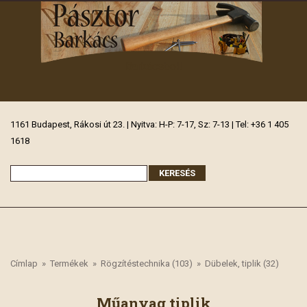
Barkácsbolt
1161 Budapest, Rákosi út 23. | Nyitva: H-P: 7-17, Sz: 7-13 | Tel: +36 1 405
1618
Címlap
»
Termékek
»
Rögzítéstechnika (103)
»
Dübelek, tiplik (32)
Műanyag tiplik