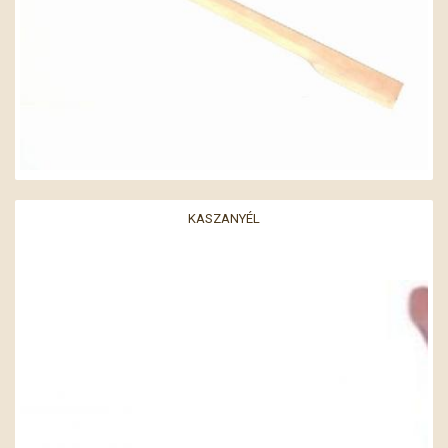
KASZANYÉL