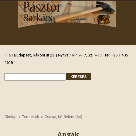
Barkácsbolt
1161 Budapest, Rákosi út 23. | Nyitva: H-P: 7-17, Sz: 7-13 | Tel: +36 1 405
1618
Címlap
»
Termékek
»
Csavar, kötőelem (64)
Anyák