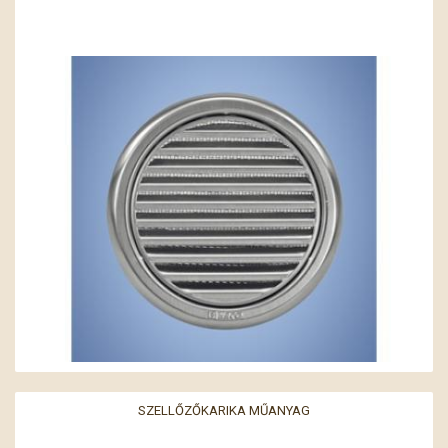
SZELLŐZŐKARIKA MŰANYAG